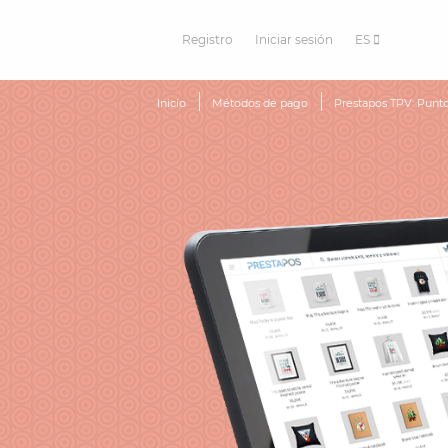
Registro
Iniciar sesión
ES
Inicio
Métodos de pago
Prestapos TPV: Punto