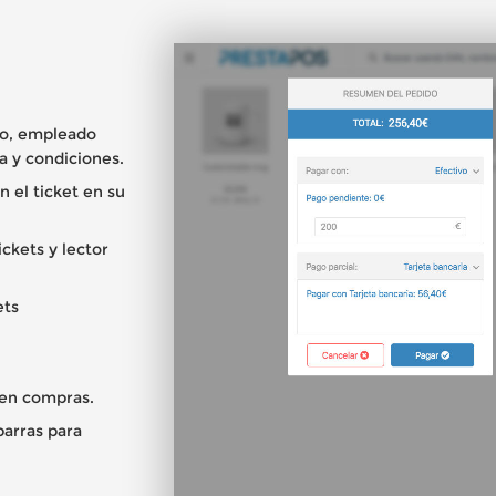
go, empleado
a y condiciones.
n el ticket en su
ckets y lector
ets
 en compras.
barras para