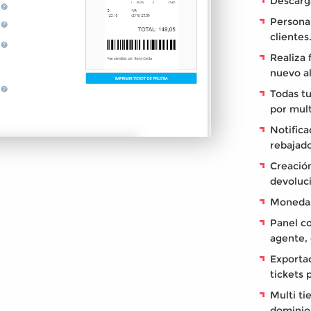
Descarga
Personal
clientes
Realiza 
nuevo al
Todas tu
por mult
Notifica
rebajado
Creació
devoluc
Monedas
Panel co
agente, 
Exportac
tickets 
Multi ti
dominio