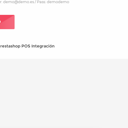
r: demo@demo.es / Pass: demodemo
O
restashop POS Integración