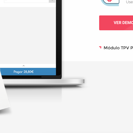
Use
VER DEM
Módulo TPV P