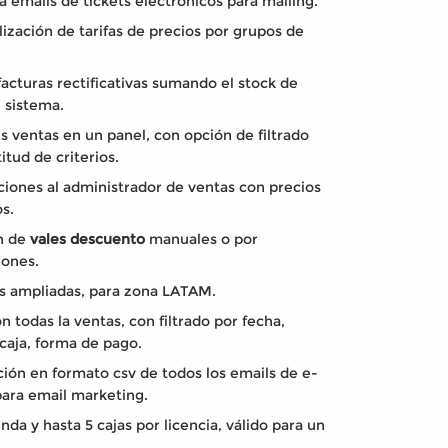
 emails de tickets electrónicos para mailing.
ización de tarifas de precios por grupos de
.
facturas rectificativas sumando el stock de
 sistema.
s ventas en un panel, con opción de filtrado
itud de criterios.
ciones al administrador de ventas con precios
s.
n de
vales descuento
manuales o por
iones.
 ampliadas, para zona LATAM.
n todas la ventas, con filtrado por fecha,
caja, forma de pago.
ión en formato csv de todos los emails de e-
para email marketing.
enda y hasta 5 cajas por licencia, válido para un
.