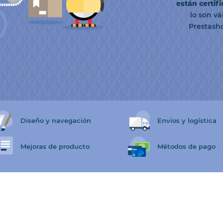
están certif
lo son vá
Prestasho
Diseño y navegación
Envíos y logística
Mejoras de producto
Métodos de pago