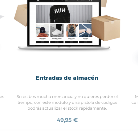
Entradas de almacén
es
Si recibes mucha mercancia y no quieres perder el
M
a
tiempo, con este módulo y una pistola de códigos
cum
podrás actualizar el stock rápidamente.
49,95 €