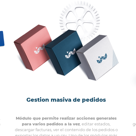
Gestion masiva de pedidos
.
Módulo que permite realizar acciones generales
s
para varios pedidos a la vez
, editar estados,
g
descargar facturas, ver el contenido de los pedidos o
exportar los datos a un csv. Uno de los módulos más