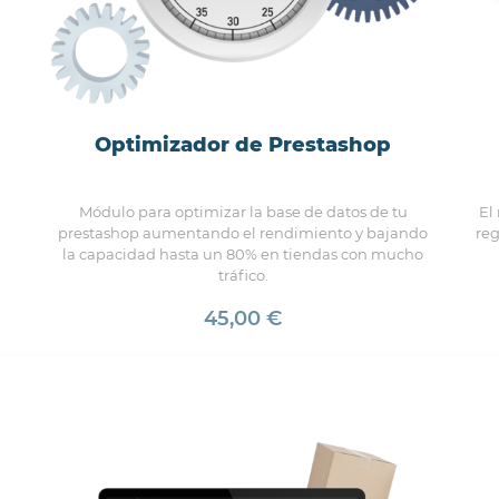
Optimizador de Prestashop
Módulo para optimizar la base de datos de tu
El
prestashop aumentando el rendimiento y bajando
reg
la capacidad hasta un 80% en tiendas con mucho
tráfico.
45,00 €