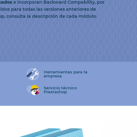
icados
e incorporan Backward Compability, por
lidos para todas las versiones anteriores de
p, consulta la descripción de cada módulo.
Herramientas para la
empresa
Servicio técnico
Prestashop