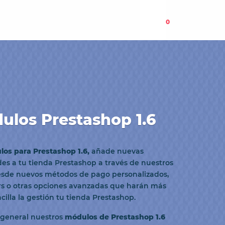
0
ulos Prestashop 1.6
os para Prestashop 1.6,
añade nuevas
es a tu tienda Prestashop a través de nuestros
sde nuevos métodos de pago personalizados,
ers o otras opciones avanzadas que harán más
cilla la gestión tu tienda Prestashop.
general nuestros
módulos de Prestashop 1.6