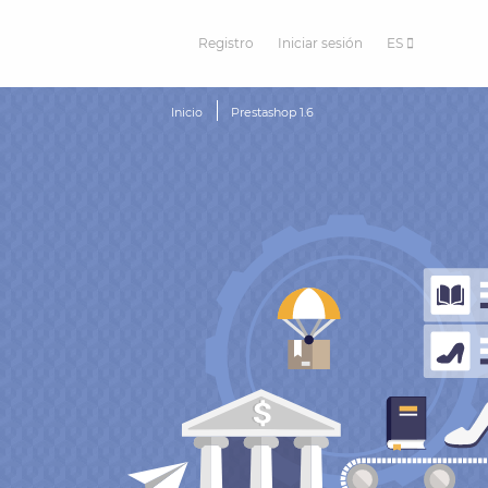
Registro
Iniciar sesión
ES
Inicio
Prestashop 1.6