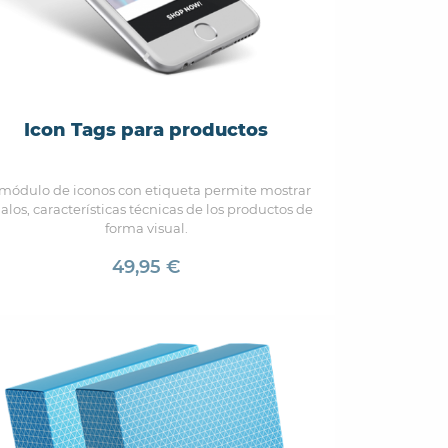
Icon Tags para productos
 módulo de iconos con etiqueta permite mostrar
alos, características técnicas de los productos de
forma visual.
49,95 €