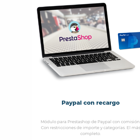
Paypal con recargo
Módulo para Prestashop de Paypal con comisión
Con restricciones de importe y categorías. El má
completo.