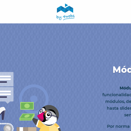
Mód
Módul
funcionalidad
módulos, de
hasta slid
sen
Por norma 