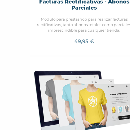
Facturas Rectificativas - Abonos
Parciales
Módulo para prestashop para realizar facturas
rectificativas, tanto abonos totales como parciales
imprescindible para cualquier tienda.
49,95 €