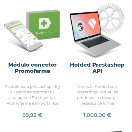
mercado.
Módulo conector
Holded Prestashop
Promofarma
API
Módulo para prestashop 1.6 y
Conecta Holded con
1.7 permite exportar su
Prestashop, actualiza
catalogo de Prestashop a
productos y descarga
Promofarma e importar los
pedidos de forma
pedidos realizados desde
automática. La forma más
promofarma a su tienda.
99,95 €
sencilla de conectar
1.000,00 €
Prestashop y Holded.