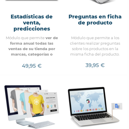
Estadísticas de
Preguntas en ficha
venta,
de producto
predicciones
Módulo que permite
ver de
Módulo que permite a los
forma anual todas las
clientes realizar preguntas
ventas de su tienda por
sobre los productos en la
marcas, categorías o
misma ficha del producto.
atributos
, el módulo
39,95 €
predecirá las ventas futuras
49,95 €
en las mismas condiciones.