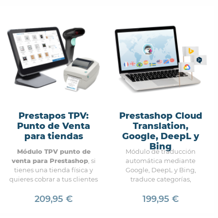
Prestapos TPV:
Prestashop Cloud
Punto de Venta
Translation,
para tiendas
Google, DeepL y
Bing
Módulo TPV punto de
Módulo de traducción
venta para Prestashop
, si
automática mediante
tienes una tienda física y
Google, DeepL y Bing,
quieres cobrar a tus clientes
traduce categorías,
con una aplicación
productos, cms a todos los
integrada dentro de
209,95 €
idiomas de forma
199,95 €
Prestashop este es el punto
automática.
de venta más completo del