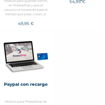
Módulo para guardar carrito
54,95 €
en Prestashop y que el
usuario no los pierda pase el
tiempo que pase, o bien, si
cambia entre dispositivos.
49,95 €
Paypal con recargo
Módulo para Prestashop de