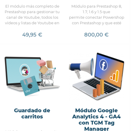
El módulo más completo de
Módulo para Prestashop 8,
Prestashop para gestionar tu
1.7, 1.6 y 1.5 que
canal de Youtube, todos los
permite conectar Powershop
vídeos y listas de Youtube en
con Prestashop y que esté
tu tienda Prestashop
sincronizado en tiempo real.
49,95 €
800,00 €
Guardado de
Módulo Google
carritos
Analytics 4 - GA4
con TGM Tag
Manager