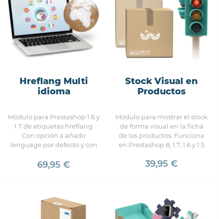
Hreflang Multi
Stock Visual en
idioma
Productos
Módulo para Prestashop 1.6 y
Módulo para mostrar el stock
1.7 de etiquetas hreflang.
de forma visual en la ficha
Con opción a añadir
de los productos. Funciona
lenguage por defecto y con
en Prestashop 8, 1.7, 1.6 y 1.5
opción de habilitar regiones.
39,95 €
69,95 €