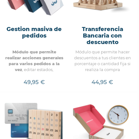
Gestion masiva de
Transferencia
pedidos
Bancaria con
descuento
Módulo que permite
Módulo que permite hacer
realizar acciones generales
descuentos a tus clientes en
para varios pedidos a la
porcentaje o cantidad fija si
vez
, editar estados,
realiza la compra
descargar facturas, ver el
pagando por transferencia
contenido de los pedidos o
49,95 €
44,95 €
bancaria.
exportar los datos a un csv.
Uno de los módulos más
completos para gestionar los
pedidos de forma masiva.