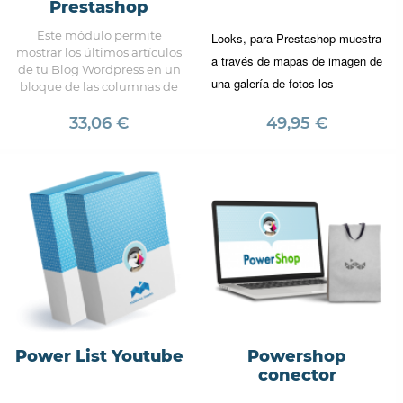
Prestashop
Este módulo permite
Looks, para Prestashop muestra
mostrar los últimos artículos
a través de mapas de imagen de
de tu Blog Wordpress en un
una galería de fotos los
bloque de las columnas de
Prestashop.
productos más destacados de
33,06 €
49,95 €
su tienda.
Power List Youtube
Powershop
conector